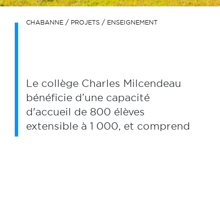
/
/
CHABANNE
PROJETS
ENSEIGNEMENT
Le collège Charles Milcendeau
bénéficie d’une capacité
d'accueil de 800 élèves
extensible à 1 000, et comprend
23 salles d’enseignement
général (dont une unité localisée
pour l’insertion scolaire), un
pôle artistique, un pôle
scientifique, un pôle
technologique, un pôle sportif